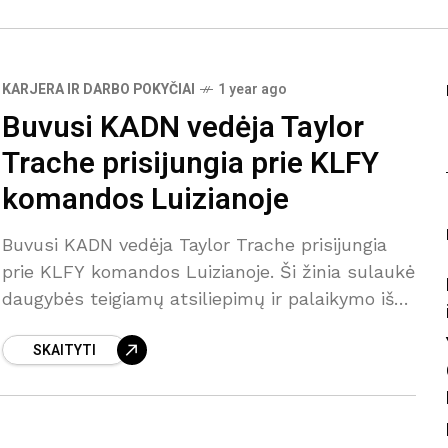
KARJERA IR DARBO POKYČIAI
1 year ago
Buvusi KADN vedėja Taylor
Trache prisijungia prie KLFY
komandos Luizianoje
Buvusi KADN vedėja Taylor Trache prisijungia
prie KLFY komandos Luizianoje. Ši žinia sulaukė
daugybės teigiamų atsiliepimų ir palaikymo iš
gerbėjų. Trache, kuri neseniai dirbo KADN
SKAITYTI
Lafajete, Luizianoje, pasidalino savo džiaugsmu