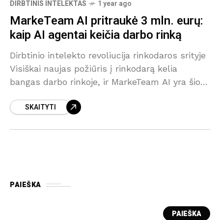
DIRBTINIS INTELEKTAS
1 year ago
MarkeTeam AI pritraukė 3 mln. eurų:
kaip AI agentai keičia darbo rinką
Dirbtinio intelekto revoliucija rinkodaros srityje
Visiškai naujas požiūris į rinkodarą kelia
bangas darbo rinkoje, ir MarkeTeam AI yra šios
revoliucijos priešakyje. Įmonė, kuri naudoja
SKAITYTI
dirbtinio intelekto agentus, gebančius pakeisti
rinkodaros
PAIEŠKA
PAIEŠKA