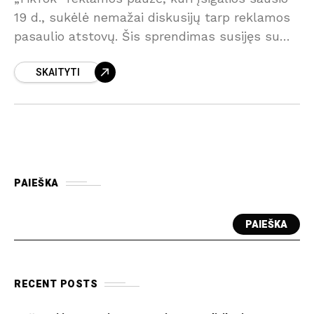
19 d., sukėlė nemažai diskusijų tarp reklamos
pasaulio atstovų. Šis sprendimas susijęs su
neaiškia „TikTok“ ateitimi JAV, o galutinis
SKAITYTI
sprendimas dėl platformos likimo gali
PAIEŠKA
PAIEŠKA
RECENT POSTS