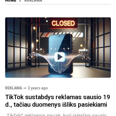
HOME
REKLAMA
REKLAMA
2 years ago
TikTok sustabdys reklamas sausio 19
d., tačiau duomenys išliks pasiekiami
„TikTok“ reklamos pauzė, kuri įsigalios sausio