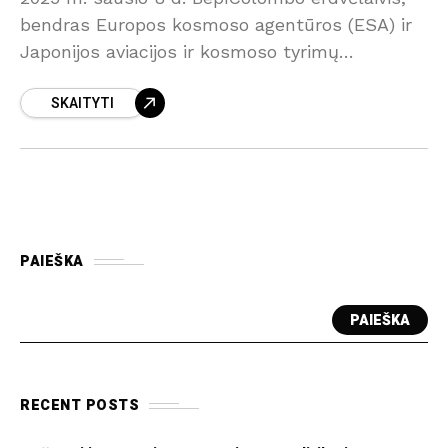
bendras Europos kosmoso agentūros (ESA) ir
Japonijos aviacijos ir kosmoso tyrimų
agentūros (JAXA) projektas, sėkmingai atliko
SKAITYTI
šeštąjį Merkurijaus perskridimą. Tai buvo
gravitacinis manevras,
PAIEŠKA
PAIEŠKA
RECENT POSTS