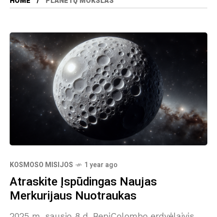
HOME
PLANETŲ MOKSLAS
KOSMOSO MISIJOS
1 year ago
Atraskite Įspūdingas Naujas
Merkurijaus Nuotraukas
2025 m. sausio 8 d. BepiColombo erdvėlaivis,