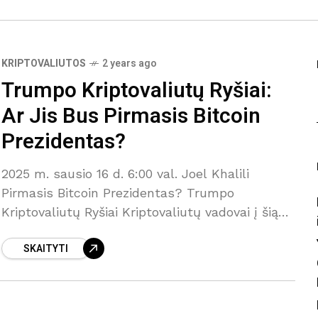
KRIPTOVALIUTOS
2 years ago
Trumpo Kriptovaliutų Ryšiai:
Ar Jis Bus Pirmasis Bitcoin
Prezidentas?
2025 m. sausio 16 d. 6:00 val. Joel Khalili
Pirmasis Bitcoin Prezidentas? Trumpo
Kriptovaliutų Ryšiai Kriptovaliutų vadovai į šią
rinkimų kampaniją investavo milijonus, ir dabar
SKAITYTI
jų kandidatas – Donaldas Trumpas